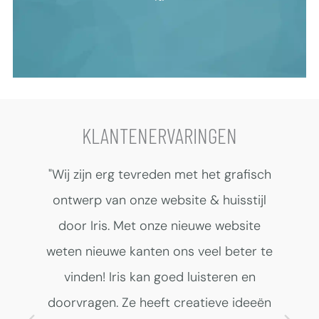
Bekijk pakket
KLANTENERVARINGEN
e
"Wij zijn erg tevreden met het grafisch
"Be
ontwerp van onze website & huisstijl
i
Iris
door Iris. Met onze nieuwe website
he
weten nieuwe kanten ons veel beter te
Hea
lle
vinden! Iris kan goed luisteren en
ag
doorvragen. Ze heeft creatieve ideeën