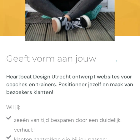
Geeft vorm aan jouw
merk
ambities
talent
Heartbeat Design Utrecht ontwerpt websites voor
merk
coaches en trainers. Positioneer jezelf en maak van
bezoekers klanten!
Wil jij:
zeeën van tijd besparen door een duidelijk
verhaal;
klanten aantrekken die bij jou passen;