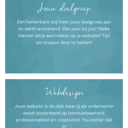
Jouw doelgroep
PRIKKEL JE DOELGROEP
Een herkenbare stijl trekt jouw doelgroep aan
Ik ontwerp een logo en stijlgids waarmee je jouw
en werkt activerend. Wat past bij jou? Welke
doelgroep aanspreekt. Een herkenbare stijl werkt
klanten wil je aantrekken op je website? Tijd
activerend.
om knopen door te hakken!
Hoe het werkt
Webdesign
HAAL ALLES UIT JE WEBSITE
Jouw website is de plek waar jij als ondernemer
Geen 'visitekaartje', maar een website die verkoopt
wordt beoordeeld op betrouwbaarheid,
en waar je trots op bent! Makkelijk zelf bij te houden
professionaliteit en creativiteit. You better nail
in Wordpress. Altijd met technische back-up!.
it!