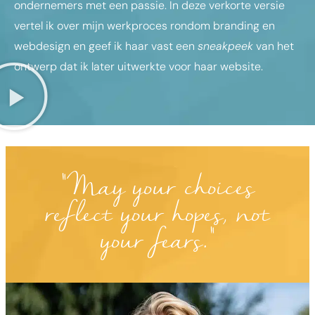
ondernemers met een passie. In deze verkorte versie
vertel ik over mijn werkproces rondom branding en
webdesign en geef ik haar vast een
sneakpeek
van het
ontwerp dat ik later uitwerkte voor haar website.
"May your choices
reflect your hopes, not
your fears."