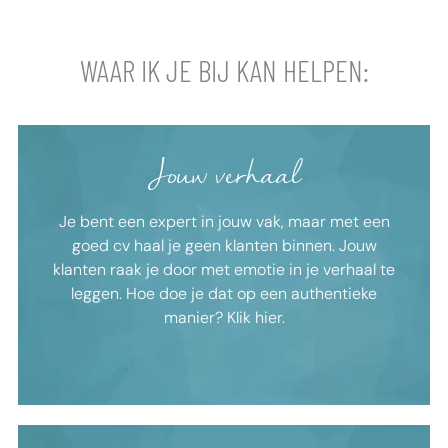
WAAR IK JE BIJ KAN HELPEN:
Jouw verhaal
VERTROUWEN WINNEN
Je bent een expert in jouw vak, maar met een
We kruipen in de huid van jouw klant. Waar zijn zij
goed cv haal je geen klanten binnen. Jouw
naar op zoek? Jouw unieke skills en aanpak vormen
klanten raak je door met emotie in je verhaal te
de oplossing voor hun behoeften.
leggen. Hoe doe je dat op een authentieke
manier? Klik hier.
Plan inspiratiesessie