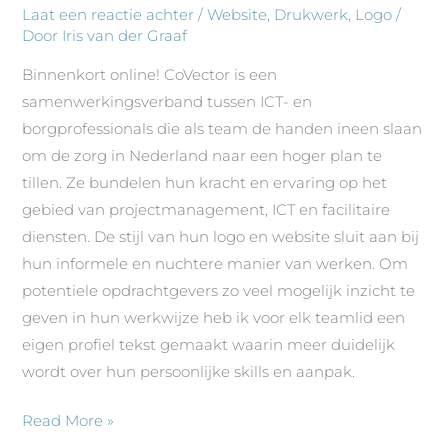
–
Laat een reactie achter
/
Website
,
Drukwerk
,
Logo
/
Door
Iris van der Graaf
ICT
in
Binnenkort online! CoVector is een
de
samenwerkingsverband tussen ICT- en
zorg
borgprofessionals die als team de handen ineen slaan
om de zorg in Nederland naar een hoger plan te
tillen. Ze bundelen hun kracht en ervaring op het
gebied van projectmanagement, ICT en facilitaire
diensten. De stijl van hun logo en website sluit aan bij
hun informele en nuchtere manier van werken. Om
potentiele opdrachtgevers zo veel mogelijk inzicht te
geven in hun werkwijze heb ik voor elk teamlid een
eigen profiel tekst gemaakt waarin meer duidelijk
wordt over hun persoonlijke skills en aanpak.
Read More »