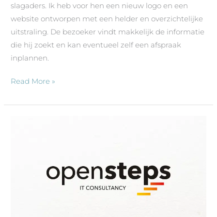
slagaders. Ik heb voor hen een nieuw logo en een
website ontworpen met een helder en overzichtelijke
uitstraling. De bezoeker vindt makkelijk de informatie
die hij zoekt en kan eventueel zelf een afspraak
inplannen.
Read More »