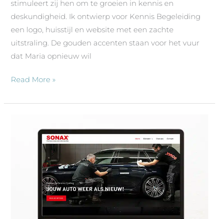
stimuleert zij hen om te groeien in kennis en
deskundigheid. Ik ontwierp voor Kennis Begeleiding
een logo, huisstijl en website met een zachte
uitstraling. De gouden accenten staan voor het vuur
dat Maria opnieuw wil
Read More »