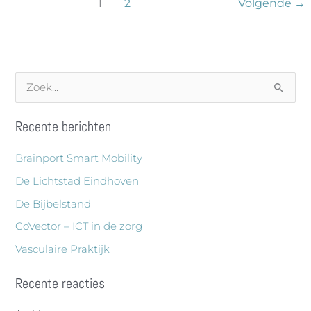
1
2
Volgende
→
Z
o
Recente berichten
e
k
Brainport Smart Mobility
n
De Lichtstad Eindhoven
a
De Bijbelstand
a
CoVector – ICT in de zorg
r
Vasculaire Praktijk
:
Recente reacties