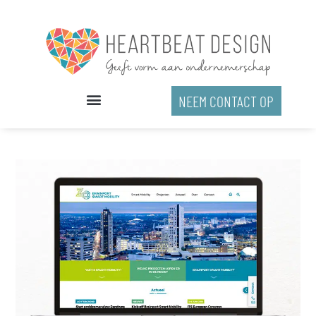
Ga
naar
de
inhoud
NEEM CONTACT OP