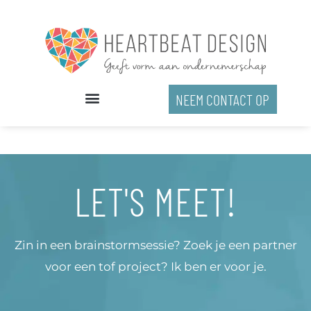
Ga
naar
de
inhoud
NEEM CONTACT OP
LET'S MEET!
Zin in een brainstormsessie? Zoek je een partner
voor een tof project? Ik ben er voor je.