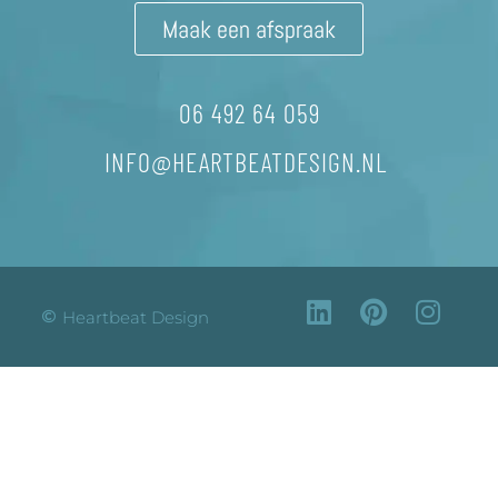
Maak een afspraak
06 492 64 059
INFO@HEARTBEATDESIGN.NL
L
P
I
Heartbeat Design
i
i
n
n
n
s
k
t
t
e
e
a
d
r
g
i
e
r